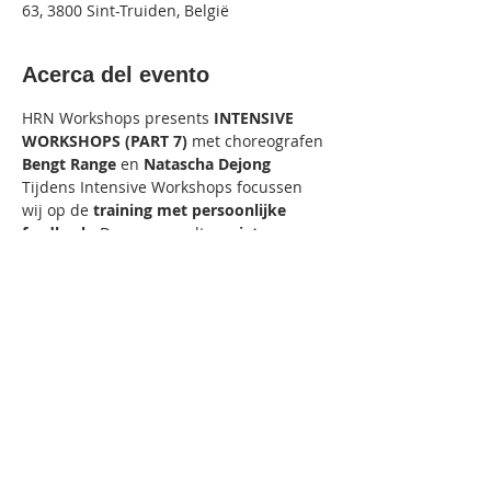
63, 3800 Sint-Truiden, België
Acerca del evento
HRN Workshops presents
 INTENSIVE 
WORKSHOPS (PART 7) 
met choreografen
Bengt Range
 en 
Natascha Dejong
Tijdens Intensive Workshops focussen 
wij op de
 training met persoonlijke 
feedback.
 Daarom wordt er 
niet 
gefilmd. 
13.15-13.45u : Deuren open
13.45-15.45u : Bengt Range (Commercial) 
16.00-18.00u : Natascha Dejong 
(Jazz/Modern)
 **Geen restitutie mogelijk**